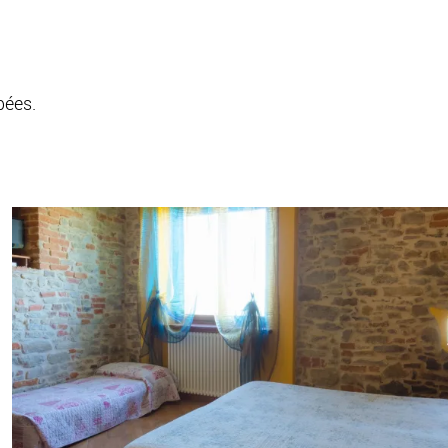
.
pées.