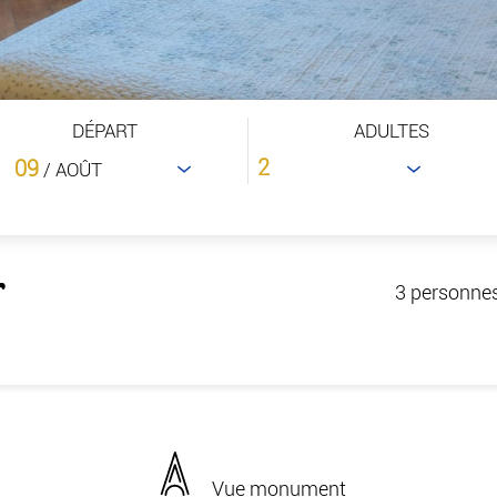
DÉPART
ADULTES
09
/ AOÛT
3 personne
Vue monument