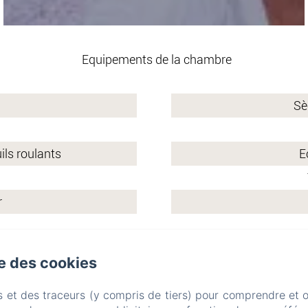
Equipements de la chambre
Sè
ils roulants
E
r
se des cookies
All' Ombra Del Castello
s et des traceurs (y compris de tiers) pour comprendre et 