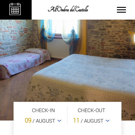
All'Ombra del Castello
CHECK-IN
CHECK-OUT
09
11
/ AUGUST
/ AUGUST