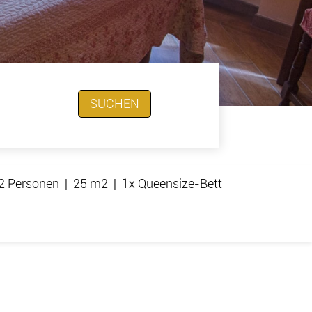
SUCHEN
2 Personen
|
25 m2
|
1x Queensize-Bett