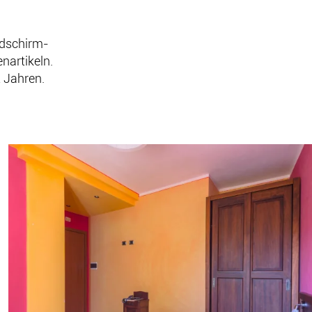
ldschirm-
enartikeln.
2 Jahren.