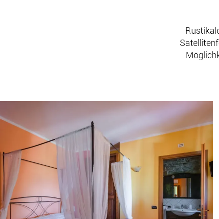
Rustikal
Satelliten
Möglichk