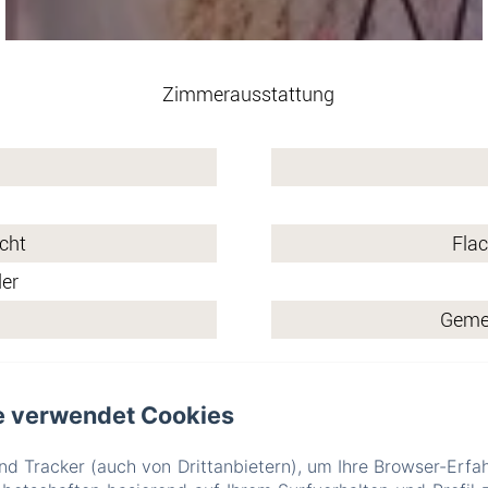
Zimmerausstattung
echt
Flac
der
Geme
e verwendet Cookies
All' Ombra Del Castello
d Tracker (auch von Drittanbietern), um Ihre Browser-Erfa