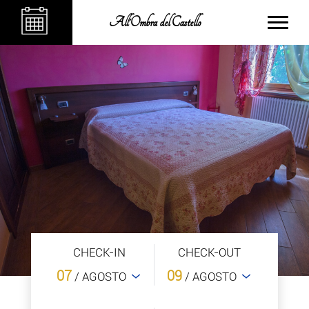
All'Ombra del Castello
CHECK-IN
CHECK-OUT
07
09
/ AGOSTO
/ AGOSTO