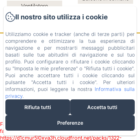
Ventilatore
Il nostro sito utilizza i cookie
Utilizziamo cookie e tracker (anche di terze parti) per
comprendere e ottimizzare la tua esperienza di
All' Ombra Del Castello
navigazione e per mostrarti messaggi pubblicitari
basati sulle tue abitudini di navigazione e sul tuo
profilo. Puoi configurare o rifiutare i cookie cliccando
Via Molino 60, Cigliè, 12060, Italia
su "Imposta le mie preferenze" o "Rifiuta tutti i cookie".
info@allombradelcastello.com
Puoi anche accettare tutti i cookie cliccando sul
+39017460143
+393332478438 - +393333929212
pulsante "Accetta tutti i cookie". Per ulteriori
informazioni, puoi leggere la nostra
Informativa sulla
C.I.R. 004069-AGR-00001 CIN:IT004069B584S536N7
privacy
.
PARTITA IVA 04123670046
Rifiuta tutti
Accetta tutti
Funziona con Amenitiz
Preferenze
Failed to load BookingEngine/index: Loading chunk 1322
failed. (missing:
https://d1cmur5l0xva3h.cloudfront.net/packs/1322-