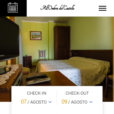
All'Ombra del Castello
CHECK-IN
CHECK-OUT
07
09
/ AGOSTO
/ AGOSTO