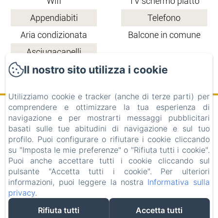
Wifi
TV schermo piatto
Appendiabiti
Telefono
Aria condizionata
Balcone in comune
Asciugacapelli
Il nostro sito utilizza i cookie
Utilizziamo cookie e tracker (anche di terze parti) per
comprendere e ottimizzare la tua esperienza di
All' Ombra Del Castello
navigazione e per mostrarti messaggi pubblicitari
basati sulle tue abitudini di navigazione e sul tuo
profilo. Puoi configurare o rifiutare i cookie cliccando
Via Molino 60, Cigliè, 12060, Italia
su "Imposta le mie preferenze" o "Rifiuta tutti i cookie".
info@allombradelcastello.com
Puoi anche accettare tutti i cookie cliccando sul
+39017460143
+393332478438 - +393333929212
pulsante "Accetta tutti i cookie". Per ulteriori
informazioni, puoi leggere la nostra
Informativa sulla
C.I.R. 004069-AGR-00001 CIN:IT004069B584S536N7
privacy
.
PARTITA IVA 04123670046
Rifiuta tutti
Accetta tutti