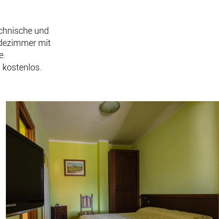
ochnische und
adezimmer mit
e.
 kostenlos.