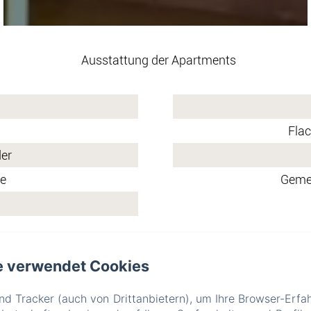
Ausstattung der Apartments
Flac
der
ge
Geme
e verwendet Cookies
All' Ombra Del Castello
d Tracker (auch von Drittanbietern), um Ihre Browser-Erfa